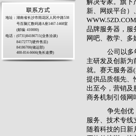
解决专家。
旗下
新、网娱平台）
地址：湖南省长沙市雨花区人民中路538
WWW.5ZD.
号百脑汇数码港A座1467-1468室
品牌服务器，服
(邮编: 410000)
电话：(0731)84186711(业务洽谈)
网吧、教学、多
84172777(硬件售后)
84186700(储运部)
公司以多
400-814-6666(免长途费)
主研发及创新为
就。
赛天服务器
提供品质领先、
出至今，营销及
商务机制引领网
争先创优
服务、技术专线
随着科技的日新