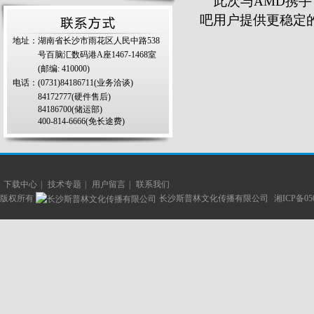
此次与AMD携手
吧用户提供更稳定
地址：湖南省长沙市雨花区人民中路538
号百脑汇数码港A座1467-1468室
(邮编: 410000)
电话：(0731)84186711(业务洽谈)
84172777(硬件售后)
84186700(储运部)
400-814-6666(免长途费)
下载中心
|
技术专题
|
用户留言
|
联系我们
版权所有
长沙斯普林文化传播有限公司
湘ICP备05